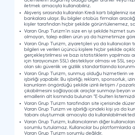
acentelerin sağlamış olduğu diğer ürünler veya hiz
iletmek amacıyla kullanabiliriz.
Alışveriş sırasında kullanılan Kredi kartı bilgilerin
bankalara ulaşır. Bu bilgiler otobüs firmaları aracı
kişiler tarafından hiçbir şekilde görüntüleneme
Varan Grup Turizm’in size en iyi şekilde hizmet sunabi
olmayan, talep edilen ürün ya da hizmetimize göre de
Varan Grup Turizm, ziyaretçileri ya da kullanıcıları
bilgileri ve verileri üçüncü kişilere hiçbir şekilde a
gerçekleştirilmesi ve bazı istatistiklerin yapılması 
için tarayıcınızın SSL'i destekliyor olması ve SSL s
olan sıkı güvenlik ve gizlilik standartlarında korunm
Varan Grup Turizm, sunmuş olduğu hizmetlerin ve ser
işbirliği yapabilir. Bu işbirliği; reklam, sponsorluk, 
kanunların öngördüğü şekilde izinli iletişim / paza
çıkabilmesini sağlayacak araçlar sunmayı beyan v
emaillerin alt kısmında bulunan “E-bulten listemizden 
Varan Grup Turizm tarafından site içerisinde düzenl
Varan Grup Turizm ve işbirliği içindeki kişi ya da 
tabanı oluşturmak amacıyla da kullanılabilmektedi
Varan Grup Turizm, kullanıcılarının diğer kullanıcıla
sorumlu tutulamaz. Kullanıcılar bu platformlarda açı
Varan Grup Turizm sorumlu değildir.