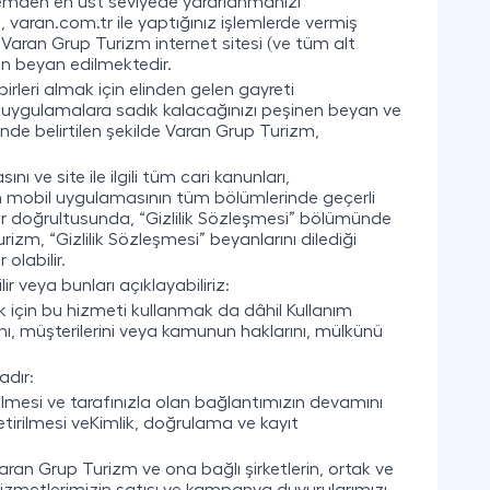
stemden en üst seviyede yararlanmanızı
rimi, varan.com.tr ile yaptığınız işlemlerde vermiş
eri, Varan Grup Turizm internet sitesi (ve tüm alt
an beyan edilmektedir.
birleri almak için elinden gelen gayreti
ve uygulamalara sadık kalacağınızı peşinen beyan ve
'nde belirtilen şekilde Varan Grup Turizm,
nı ve site ile ilgili tüm cari kanunları,
izm mobil uygulamasının tüm bölümlerinde geçerli
imler doğrultusunda, “Gizlilik Sözleşmesi” bölümünde
m, “Gizlilik Sözleşmesi” beyanlarını dilediği
olabilir.
ir veya bunları açıklayabiliriz:
k için bu hizmeti kullanmak da dâhil Kullanım
rını, müşterilerini veya kamunun haklarını, mülkünü
adır:
abilmesi ve tarafınızla olan bağlantımızın devamını
a getirilmesi veKimlik, doğrulama ve kayıt
 Varan Grup Turizm ve ona bağlı şirketlerin, ortak ve