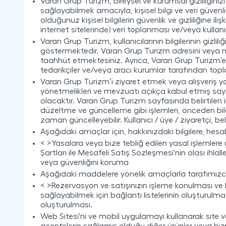
Varan Grup Turizm, bireysel ve kurumsal gizliliğin
sağlayabilmek amacıyla, kişisel bilgi ve veri güvenliğin
olduğunuz kişisel bilgilerin güvenlik ve gizliliğine il
internet sitelerinde) veri toplanması ve/veya kull
Varan Grup Turizm, kullanıcılarının bilgilerinin gizli
göstermektedir. Varan Grup Turizm adresini veya mo
taahhüt etmektesiniz. Ayrıca, Varan Grup Turizm'e s
tedarikçiler ve/veya aracı kurumlar tarafından top
Varan Grup Turizm’i ziyaret etmek veya alışveriş yapma i
yönetmelikleri ve mevzuatı açıkça kabul etmiş sayı
olacaktır. Varan Grup Turizm sayfasında belirtilen i
düzeltme ve güncelleme gibi işlemleri, önceden bil
zaman güncelleyebilir. Kullanıcı / üye / ziyaretçi, be
Aşağıdaki amaçlar için, hakkınızdaki bilgilere, hesabın
< >Yasalara veya bize tebliğ edilen yasal işlemlere
Şartları ile Mesafeli Satış Sözleşmesi'nin olası ihla
veya güvenliğini koruma
Aşağıdaki maddelere yönelik amaçlarla tarafımızca
< >Rezervasyon ve satışınızın işleme konulması ve hes
sağlayabilmek için bağlantı listelerinin oluşturulması;
oluşturulması.
Web Sitesi'ni ve mobil uygulamayı kullanarak site vey