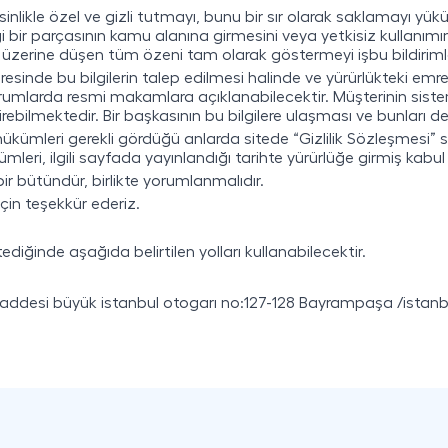
esinlikle özel ve gizli tutmayı, bunu bir sır olarak saklamayı yükü
i bir parçasının kamu alanına girmesini veya yetkisiz kullanım
e üzerine düşen tüm özeni tam olarak göstermeyi işbu bildirim
resinde bu bilgilerin talep edilmesi halinde ve yürürlükteki e
rda resmi makamlara açıklanabilecektir. Müşterinin sisteme
rebilmektedir. Bir başkasının bu bilgilere ulaşması ve bunları 
hükümleri gerekli gördüğü anlarda sitede “Gizlilik Sözleşmesi” 
ümleri, ilgili sayfada yayınlandığı tarihte yürürlüğe girmiş kabul e
e bir bütündür, birlikte yorumlanmalıdır.
için teşekkür ederiz.
ediğinde aşağıda belirtilen yolları kullanabilecektir.
caddesi büyük istanbul otogarı no:127-128 Bayrampaşa /istanb