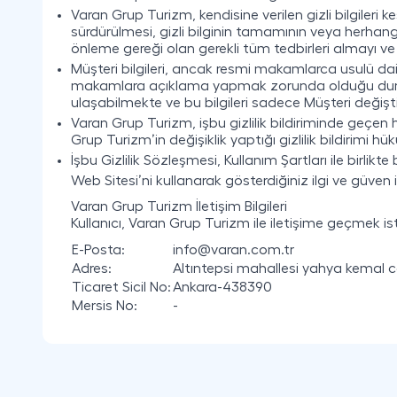
Varan Grup Turizm, kendisine verilen gizli bilgileri k
sürdürülmesi, gizli bilginin tamamının veya herhang
önleme gereği olan gerekli tüm tedbirleri almayı v
Müşteri bilgileri, ancak resmi makamlarca usulü dai
makamlara açıklama yapmak zorunda olduğu durumla
ulaşabilmekte ve bu bilgileri sadece Müşteri değişti
Varan Grup Turizm, işbu gizlilik bildiriminde geçen 
Grup Turizm’in değişiklik yaptığı gizlilik bildirimi hük
İşbu Gizlilik Sözleşmesi, Kullanım Şartları ile birlikt
Web Sitesi’ni kullanarak gösterdiğiniz ilgi ve güven 
Varan Grup Turizm İletişim Bilgileri
Kullanıcı, Varan Grup Turizm ile iletişime geçmek ist
E-Posta:
info@varan.com.tr
Adres:
Altıntepsi mahallesi yahya kemal 
Ticaret Sicil No:
Ankara-438390
Mersis No:
-