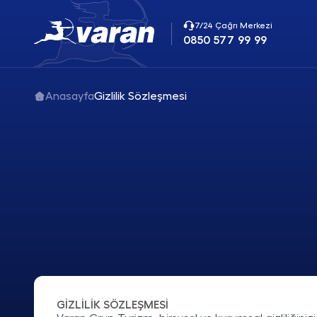
7/24 Çağrı Merkezi
0850 577 99 99
Anasayfa
Gizlilik Sözleşmesi
GİZLİLİK SÖZLEŞMESİ