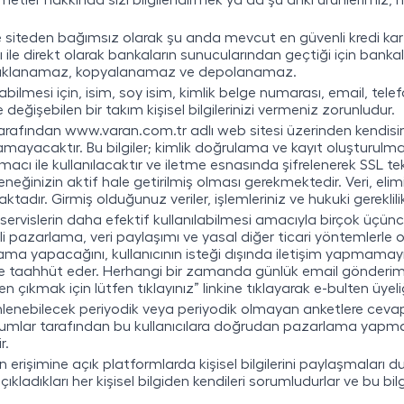
metler hakkında sizi bilgilendirmek ya da şu anki ürünlerimiz,
iz ise siteden bağımsız olarak şu anda mevcut en güvenli kredi k
lığı ile direkt olarak bankaların sunucularından geçtiği için ba
z, saklanamaz, kopyalanamaz ve depolanamaz.
lmesi için, isim, soy isim, kimlik belge numarası, email, telefon 
ğişebilen bir takım kişisel bilgilerinizi vermeniz zorunludur.
 tarafından www.varan.com.tr adlı web sitesi üzerinden kendisin
çıklamayacaktır. Bu bilgiler; kimlik doğrulama ve kayıt oluşturulm
amacı ile kullanılacaktır ve iletme esnasında şifrelenerek SSL t
eçeneğinizin aktif hale getirilmiş olması gerekmektedir. Veri, e
aktadır. Girmiş olduğunuz veriler, işlemleriniz ve hukuki gerekl
vislerin daha efektif kullanılabilmesi amacıyla birçok üçüncü p
izinli pazarlama, veri paylaşımı ve yasal diğer ticari yöntemlerle 
rlama yapacağını, kullanıcının isteği dışında iletişim yapmamay
e taahhüt eder. Herhangi bir zamanda günlük email gönderim 
çıkmak için lütfen tıklayınız” linkine tıklayarak e-bulten üyeliği
enebilecek periyodik veya periyodik olmayan anketlere cevap ve
kurumlar tarafından bu kullanıcılara doğrudan pazarlama yapmak,
r.
rın erişimine açık platformlarda kişisel bilgilerini paylaşmaları 
kladıkları her kişisel bilgiden kendileri sorumludurlar ve bu b