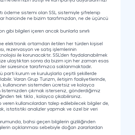
 hizmetlerimizin satışı ve kampanya duyurularımızı
artı ödeme sistemi olan SSL sistemiyle şifrelenip
nkalar haricinde ne bizim tarafımızdan, ne de üçüncü
gibi bilgileri içeren ancak bunlarla sınırlı
e elektronik ortamdan iletilen her türden kişisel
ası, rezervasyon ve satış işlemlerinin
eknolojisi ile korunacaktır. SSL'den faydalanabilmek
limize ulaştıktan sonra da bizim için her zaman esas
ilikler süresince tarafımızca saklanmaktadır.
arti kurum ve kuruluşlarla çeşitli şekillerde
olabilir. Varan Grup Turizm, iletişim faaliyetlerinde,
ı, kullanıcının sistemden ücretsiz ve kolayca
listemizden çıkmak isterseniz, gönderdiğimiz
nden tek tıkla , kolayca çıkabilirsiniz.
ren kullanıcılardan talep edilebilecek bilgiler de,
 istatistiki analizler yapmak ve özel bir veri
durumunda, bahsi geçen bilgilerin gizliliğinden
ilgilerin açıklanması sebebiyle doğan zararlardan