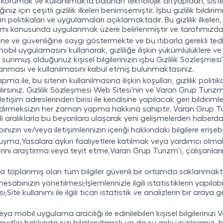
izi korumak ve kullanılmakta bulunan teknolojik altyapıdan, si
iz için çeşitli gizlilik ilkeleri benimsemiştir. İşbu gizlilik bildi
işkin politikaları ve uygulamaları açıklamaktadır. Bu gizlilik ilkel
anımı konusunda uygulanmak üzere belirlenmiştir ve tarafımızd
liğine ve güvenliğine saygı göstermekte ve bu itibarla gerekli ted
bil uygulamasını kullanarak, gizliliğe ilişkin yükümlülüklere 
unmuş olduğunuz kişisel bilgilerinizin işbu Gizlilik Sözleşmesi
lanması ve kullanılmasını kabul etmiş bulunmaktasınız.
le, bu sitenin kullanılmasına ilişkin koşulları, gizlilik politikası
lırsınız. Gizlilik Sözleşmesi Web Sitesi'nin ve Varan Grup Tur
letişim adreslerinden birisi ile kendisine yapılacak geri bildir
dirmeksizin her zaman yapma hakkına sahiptir. Varan Grup Turiz
lli aralıklarla bu beyanlara ulaşarak yeni gelişmelerden haberdar 
ızın ve/veya iletişimlerinizin içeriği hakkındaki bilgilere erişebil
 uyma,Yasalara aykırı faaliyetlere katılmak veya yardımcı olma
llerini araştırma veya teyit etme,Varan Grup Turizm’i, çalışanla
 toplanmış olan tüm bilgiler güvenli bir ortamda saklanmakt
abınızın yönetilmesi;İşlemlerinizle ilgili istatistiklerin yapıl
Site kullanımı ile ilgili ticari istatistik ve analizlerin bir aray
a mobil uygulama aracılığı ile edinilebilen kişisel bilgilerinizi