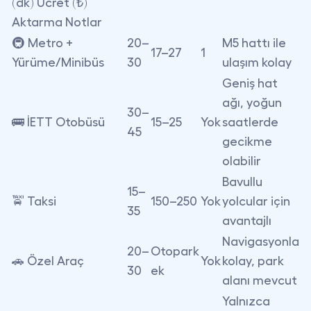
(dk) Ücret (₺)
Aktarma Notlar
🚇
Metro +
20–
M5 hattı ile
17–27
1
Yürüme/Minibüs
30
ulaşım kolay
Geniş hat
ağı, yoğun
30–
🚌
İETT Otobüsü
15–25
Yok
saatlerde
45
gecikme
olabilir
Bavullu
15–
🚖
Taksi
150–250
Yok
yolcular için
35
avantajlı
Navigasyonla
20–
Otopark
🚗
Özel Araç
Yok
kolay, park
30
ek
alanı mevcut
Yalnızca