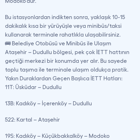
Modoko
'dur.
Bu istasyonlardan indikten sonra, yaklaşık 10-15
dakikalık kısa bir yürüyüşle veya minibüs/taksi
kullanarak terminale rahatlıkla ulaşabilirsiniz.
🚌 Belediye Otobüsü ve Minibüs ile Ulaşım
Ataşehir – Dudullu bölgesi, pek çok İETT hattının
geçtiği merkezi bir konumda yer alır. Bu sayede
toplu taşıma ile terminale ulaşım oldukça pratik.
Yakın Duraklardan Geçen Başlıca İETT Hatları:
11T:
Üsküdar – Dudullu
13B:
Kadıköy – İçerenköy – Dudullu
522:
Kartal – Ataşehir
19S:
Kadıköy – Küçükbakkalköy – Modoko