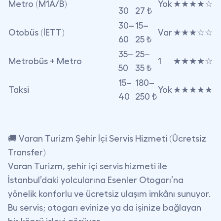
Metro (M1A/B)
Yok
★★★★☆
30
27 ₺
30–
15–
Otobüs (İETT)
Var
★★★☆☆
60
25 ₺
35–
25–
Metrobüs + Metro
1
★★★★☆
50
35 ₺
15–
180–
Taksi
Yok
★★★★★
40
250 ₺
🚚 Varan Turizm Şehir İçi Servis Hizmeti (Ücretsiz
Transfer)
Varan Turizm,
şehir içi servis hizmeti
ile
İstanbul’daki yolcularına Esenler Otogarı’na
yönelik konforlu ve ücretsiz ulaşım imkânı sunuyor.
Bu servis;
otogarı evinize ya da işinize bağlayan