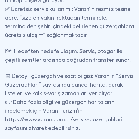
bir köprü
işlevi görüyor.
✅
Ücretsiz servis kullanımı
: Varan’ın resmi sitesine
göre, “size en yakın noktadan terminale,
terminalden şehir içindeki belirlenen güzergahlara
ücretsiz ulaşım” sağlanmaktadır
🗺️
Hedeften hedefe ulaşım
: Servis, otogar ile
çeşitli semtler arasında doğrudan transfer sunar.
📅
Detaylı güzergah ve saat bilgisi
: Varan’ın “Servis
Güzergahları” sayfasında güncel harita, durak
listeleri ve kalkış-varış zamanları yer alıyor
👉 Daha fazla bilgi ve güzergah haritalarını
incelemek için Varan Turizm’in
https://www.varan.com.tr/servis-guzergahlari
sayfasını ziyaret edebilirsiniz.